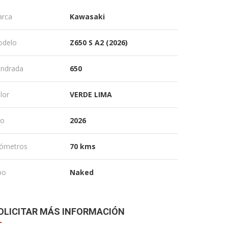
rca
Kawasaki
delo
Z650 S A2 (2026)
lindrada
650
lor
VERDE LIMA
ño
2026
lómetros
70 kms
po
Naked
OLICITAR MÁS INFORMACIÓN