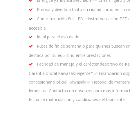
Enérgica y muy aprovechable — Chasis ligero y par
Precisa y divertida tanto en ciudad como en carr
Con iluminación Full LED e instrumentación TF
accesible
Ideal para el uso diario
Rutas de fin de semana o para quienes buscan un
destaca por su equilibrio entre prestaciones
Facilidad de manejo y el carácter deportivo de K
Garantía oficial Kawasaki vigente* ✅ Financiación d
concesionario oficial Kawasaki ✅ Historial de manten
Inmediata Contacta con nosotros para más información
fecha de matriculación y condiciones del fabricante.